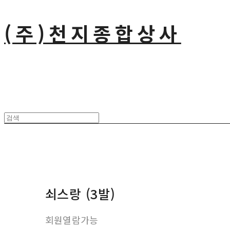
(주)천지종합상사
쇠스랑 (3발)
회원열람가능