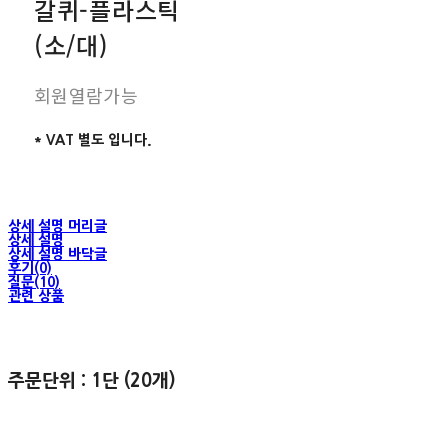
갈퀴-플라스틱
(소/대)
회원열람가능
* VAT 별도 입니다.
상세 설명 머리글
상세 설명
상세 설명 바닥글
후기(0)
질문(10)
관련 상품
주문단위 : 1단 (20개)