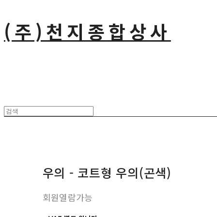
(주)천지종합상사
우의 - 코트형 우의(곤색)
회원열람가능