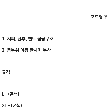
코트형 
1. 지퍼, 단추, 벨트 잠금구조
2. 등부위 야광 반사띠 부착
규격
L - (곤색)
XL - (곤색)