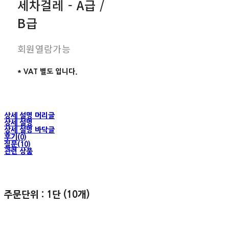
세차걸레 - A급 /
B급
회원열람가능
* VAT 별도 입니다.
상세 설명 머리글
상세 설명
상세 설명 바닥글
후기(0)
질문(10)
관련 상품
주문단위 : 1단 (10개)