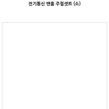
전기통신 맨홀 주철셋트 (소)