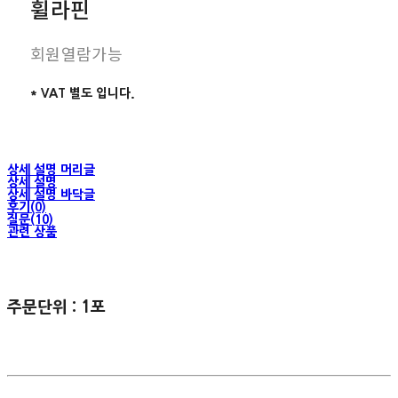
휠라핀
회원열람가능
* VAT 별도 입니다.
상세 설명 머리글
상세 설명
상세 설명 바닥글
후기(0)
질문(10)
관련 상품
주문단위 : 1포