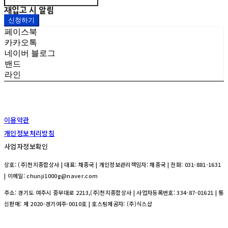
재입고 시 알림
신청하기
페이스북
카카오톡
네이버 블로그
밴드
라인
이용약관
개인정보처리방침
사업자정보확인
상호: (주)천지종합상사 | 대표: 채종국 | 개인정보관리책임자: 채종국 | 전화: 031-881-1631
| 이메일: chunji1000g@naver.com
주소: 경기도 여주시 중부대로 2213,(주)천지종합상사 | 사업자등록번호:
334-87-01621
| 통
신판매:
제 2020-경기여주-0010호
| 호스팅제공자: (주)식스샵