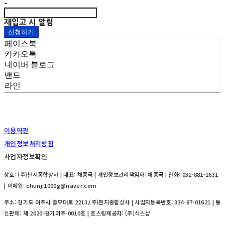
-
재입고 시 알림
신청하기
페이스북
카카오톡
네이버 블로그
밴드
라인
이용약관
개인정보처리방침
사업자정보확인
상호: (주)천지종합상사 | 대표: 채종국 | 개인정보관리책임자: 채종국 | 전화: 031-881-1631
| 이메일: chunji1000g@naver.com
주소: 경기도 여주시 중부대로 2213,(주)천지종합상사 | 사업자등록번호:
334-87-01621
| 통
신판매:
제 2020-경기여주-0010호
| 호스팅제공자: (주)식스샵