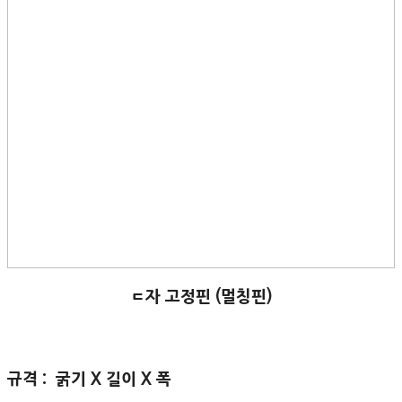
ㄷ자 고정핀 (멀칭핀)
규격 : 굵기 X 길이 X 폭