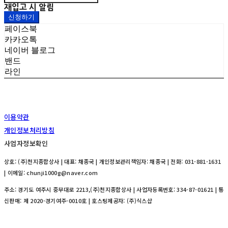
재입고 시 알림
신청하기
페이스북
카카오톡
네이버 블로그
밴드
라인
이용약관
개인정보처리방침
사업자정보확인
상호: (주)천지종합상사 | 대표: 채종국 | 개인정보관리책임자: 채종국 | 전화: 031-881-1631
| 이메일: chunji1000g@naver.com
주소: 경기도 여주시 중부대로 2213,(주)천지종합상사 | 사업자등록번호:
334-87-01621
| 통
신판매:
제 2020-경기여주-0010호
| 호스팅제공자: (주)식스샵