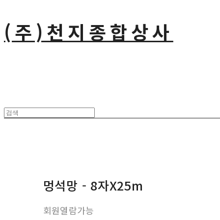
(주)천지종합상사
멍석망 - 8자X25m
회원열람가능