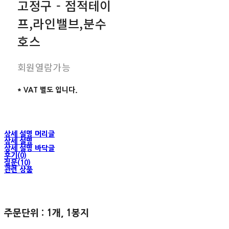
고정구 - 점적테이
프,라인밸브,분수
호스
회원열람가능
* VAT 별도 입니다.
상세 설명 머리글
상세 설명
상세 설명 바닥글
후기(0)
질문(10)
관련 상품
주문단위 : 1개, 1봉지