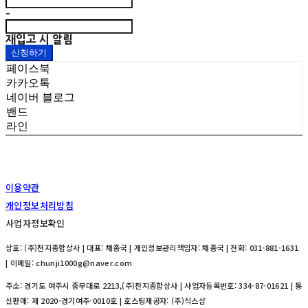
-
재입고 시 알림
신청하기
페이스북
카카오톡
네이버 블로그
밴드
라인
이용약관
개인정보처리방침
사업자정보확인
상호: (주)천지종합상사 | 대표: 채종국 | 개인정보관리책임자: 채종국 | 전화: 031-881-1631
| 이메일: chunji1000g@naver.com
주소: 경기도 여주시 중부대로 2213,(주)천지종합상사 | 사업자등록번호:
334-87-01621
| 통
신판매:
제 2020-경기여주-0010호
| 호스팅제공자: (주)식스샵