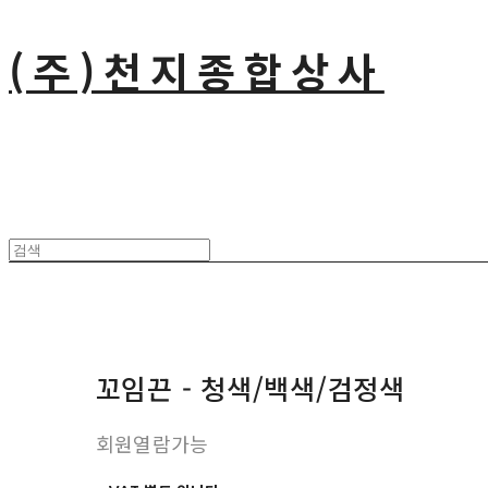
(주)천지종합상사
꼬임끈 - 청색/백색/검정색
회원열람가능