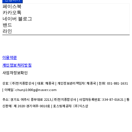
페이스북
카카오톡
네이버 블로그
밴드
라인
이용약관
개인정보처리방침
사업자정보확인
상호: (주)천지종합상사 | 대표: 채종국 | 개인정보관리책임자: 채종국 | 전화: 031-881-1631
| 이메일: chunji1000g@naver.com
주소: 경기도 여주시 중부대로 2213,(주)천지종합상사 | 사업자등록번호:
334-87-01621
| 통
신판매:
제 2020-경기여주-0010호
| 호스팅제공자: (주)식스샵