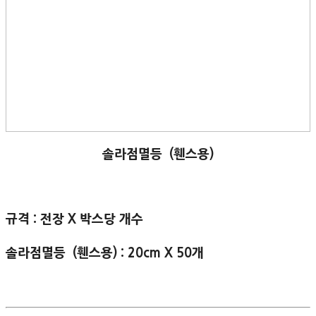
솔라점멸등 (휀스용)
규격 : 전장 X 박스당 개수
솔라점멸등 (휀스용) : 20cm X 50개