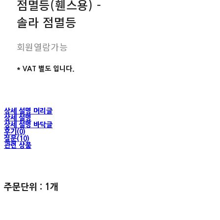
점멸등(휀스용) -
솔라 점멸등
회원열람가능
* VAT 별도 입니다.
상세 설명 머리글
상세 설명
상세 설명 바닥글
후기(0)
질문(10)
관련 상품
주문단위 : 1개