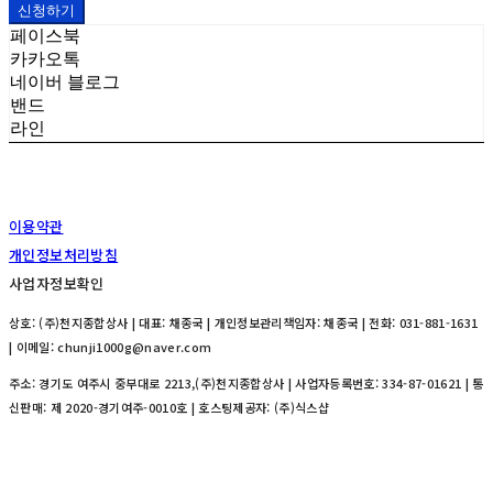
신청하기
페이스북
카카오톡
네이버 블로그
밴드
라인
이용약관
개인정보처리방침
사업자정보확인
상호: (주)천지종합상사 | 대표: 채종국 | 개인정보관리책임자: 채종국 | 전화: 031-881-1631
| 이메일: chunji1000g@naver.com
주소: 경기도 여주시 중부대로 2213,(주)천지종합상사 | 사업자등록번호:
334-87-01621
| 통
신판매:
제 2020-경기여주-0010호
| 호스팅제공자: (주)식스샵