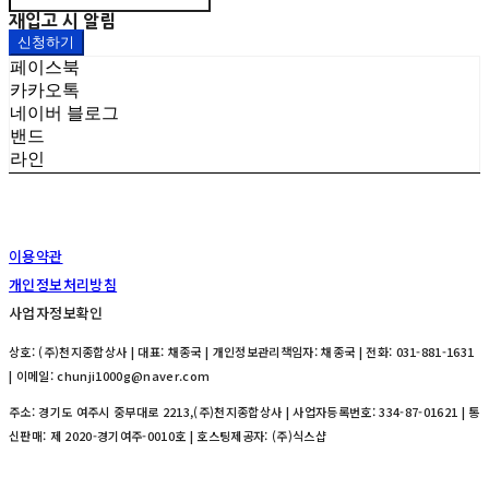
재입고 시 알림
신청하기
페이스북
카카오톡
네이버 블로그
밴드
라인
이용약관
개인정보처리방침
사업자정보확인
상호: (주)천지종합상사 | 대표: 채종국 | 개인정보관리책임자: 채종국 | 전화: 031-881-1631
| 이메일: chunji1000g@naver.com
주소: 경기도 여주시 중부대로 2213,(주)천지종합상사 | 사업자등록번호:
334-87-01621
| 통
신판매:
제 2020-경기여주-0010호
| 호스팅제공자: (주)식스샵